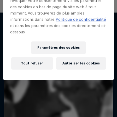
révoquer votre consentement via les paramètres
des cookies en bas de page du site web à tout
Le Making of Red Bull Symphonic
moment. Vous trouverez de plus amples
avec Metro Boomin
informations dans notre
Politique de confidentialité
et dans les paramètres des cookies directement ci-
Dans les coulisses avec le producteur Metro
dessous.
J'en veux encore !
Boomin à LA
MUSIQUE
Paramètres des cookies
Tout refuser
Autoriser les cookies