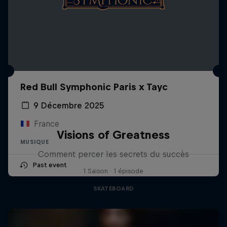
Red Bull Symphonic Paris x Tayc
9 Décembre 2025
France
Visions of Greatness
MUSIQUE
Comment percer les secrets du succès
Past event
1 Saison · 1 épisode
SKATEBOARD