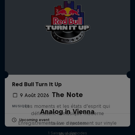
Red Bull Turn It Up
The Note
9 Août 2026
Les moments et les états d’esprit qui
MUSIQUE
Analog in Vienna
définissent la musique moderne
Upcoming event
Enregistrements live directement sur vinyle
1 Saison · 2 épisodes
1 Saison · 4 épisodes
MUSIQUE