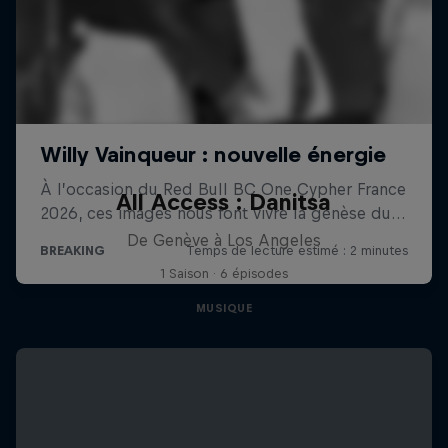
All Access : Danitsa
De Genève à Los Angeles
1 Saison · 6 épisodes
MUSIQUE