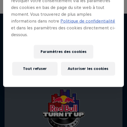
révoquer votre consentement via les paramètres
des cookies en bas de page du site web à tout
Le Making of Red Bull Symphonic
moment. Vous trouverez de plus amples
avec Metro Boomin
informations dans notre
Politique de confidentialité
et dans les paramètres des cookies directement ci-
Dans les coulisses avec le producteur Metro
dessous.
J'en veux encore !
Boomin à LA
MUSIQUE
Paramètres des cookies
Tout refuser
Autoriser les cookies