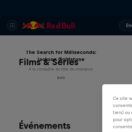
En
The Search for Milliseconds:
Jackson Goldstone
Films & Séries
À la conquête du titre de champion
BIKE
Ce site 
consente
tiers) ou
pour opt
Événements
consente