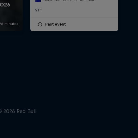
VTT
Past event