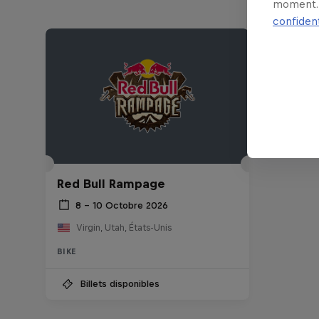
moment. 
confident
Red Bull Rampage
8 – 10 Octobre 2026
Virgin, Utah, États-Unis
BIKE
Billets disponibles