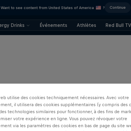
Continue
Want to see content from United States of America
?
ergy Drinks
Événements
Athlètes
Red Bull T
web utilise des cookies techniquement nécessaires. Avec votre
ment, il utilisera des cookies supplémentaires (y compris des 
 des technologies similaires pour fonctionner, à des fins de mar
imiser votre expérience en ligne. Vous pouvez révoquer votre
ment via les paramètres des cookies en bas de page du site w