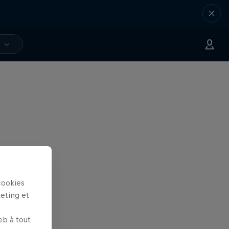
V
cookies
keting et
eb à tout