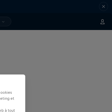
V
cookies
keting et
eb à tout