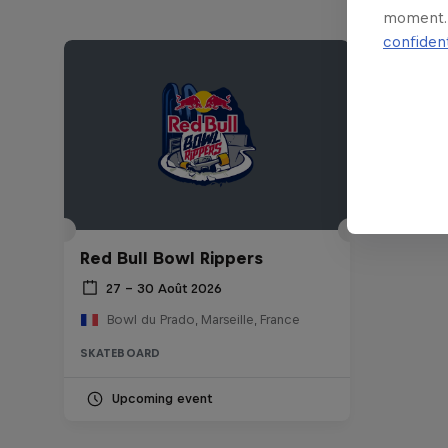
moment. 
confident
Red Bull Bowl Rippers
27 – 30 Août 2026
Bowl du Prado, Marseille, France
SKATEBOARD
Upcoming event