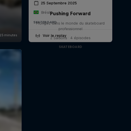
25 Septembre 2025
Brésil
Pushing Forward
SKATEBOARD
Plongez dans le monde du skateboard
professionnel
Voir le replay
2 Saisons · 4 épisodes
SKATEBOARD