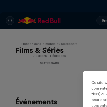
En
Pushing Forward
Plongez dans le monde du skateboard
Films & Séries
professionnel
2 Saisons · 4 épisodes
SKATEBOARD
Ce site 
consente
tiers) ou
Événements
pour opt
consente