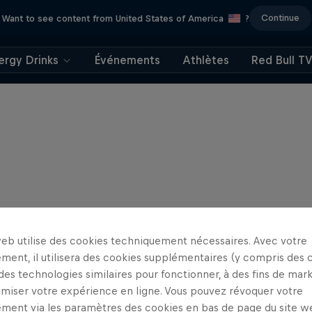
Continue
Want to see content from United States of America
?
ergy Drinks
Événements
Athlètes
Red Bull T
web utilise des cookies techniquement nécessaires. Avec votre
ment, il utilisera des cookies supplémentaires (y compris des 
 des technologies similaires pour fonctionner, à des fins de mar
imiser votre expérience en ligne. Vous pouvez révoquer votre
ment via les paramètres des cookies en bas de page du site w