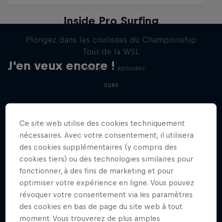
Inside Pro Surfing
Plongez dans les coulisses du Championship
Tour de la WSL
J'en veux encore !
2 Saisons · 7 épisodes
SURF
Ce site web utilise des cookies techniquement
nécessaires. Avec votre consentement, il utilisera
des cookies supplémentaires (y compris des
cookies tiers) ou des technologies similaires pour
fonctionner, à des fins de marketing et pour
optimiser votre expérience en ligne. Vous pouvez
révoquer votre consentement via les paramètres
des cookies en bas de page du site web à tout
moment. Vous trouverez de plus amples