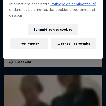
informations dans notre
Politique de confidentialité
et dans les paramètres des cookies directement ci-
dessous.
Red Bull King of the Mousse
Paramètres des cookies
13 Juin 2026
Hossegor, France
Tout refuser
Autoriser les cookies
SURF
Past event