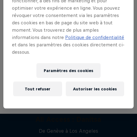
fonctionner, à des fins de marketing et pour
optimiser votre expérience en ligne. Vous pouvez
révoquer votre consentement via les paramètres
des cookies en bas de page du site web à tout
moment. Vous trouverez de plus amples
Vous en voulez plus ?
informations dans notre
Politique de confidentialité
et dans les paramètres des cookies directement ci-
dessous.
Musique
Paramètres des cookies
Du hip-hop, rap français ou us, à l'électro ou la
pop : découvrez le monde de la musique vu par
Red …
Tout refuser
Autoriser les cookies
All Access : Danitsa
De Genève à Los Angeles