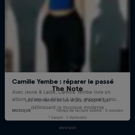
The Note
Les moments et les états d’esprit qui
définissent la musique moderne
1 Saison · 2 épisodes
MUSIQUE