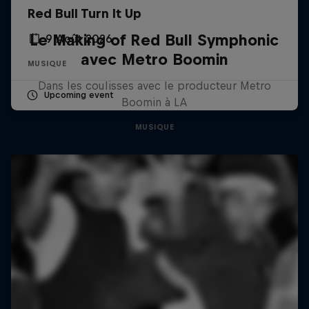
Red Bull Turn It Up
Le Making of Red Bull Symphonic
9 Août 2026
avec Metro Boomin
MUSIQUE
Dans les coulisses avec le producteur Metro
Upcoming event
Boomin à LA
MUSIQUE