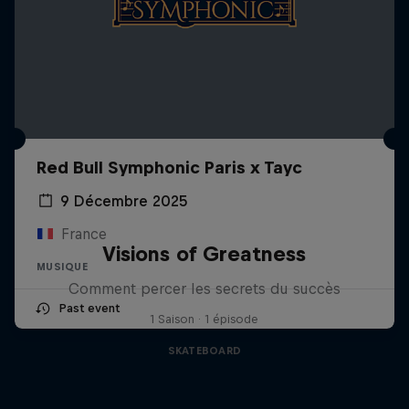
Red Bull Symphonic Paris x Tayc
9 Décembre 2025
France
Visions of Greatness
MUSIQUE
Comment percer les secrets du succès
Past event
1 Saison · 1 épisode
SKATEBOARD