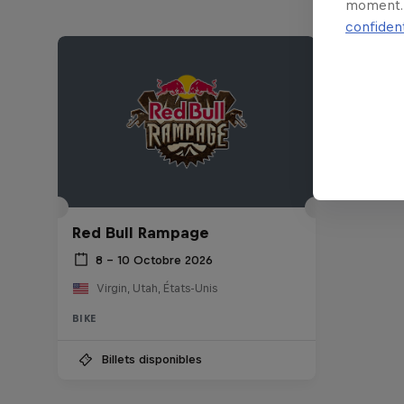
moment. 
confident
Red Bull Rampage
8 – 10 Octobre 2026
Virgin, Utah, États-Unis
BIKE
Billets disponibles