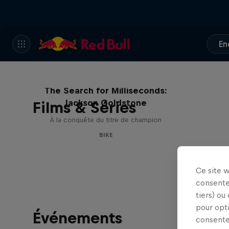
En
The Search for Milliseconds:
Jackson Goldstone
Films & Séries
À la conquête du titre de champion
BIKE
Ce site 
consente
tiers) ou
pour opt
Événements
consente