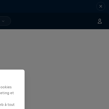
V
cookies
keting et
eb à tout