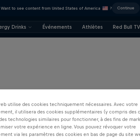
Continue
Want to see content from United States of America
?
ergy Drinks
Événements
Athlètes
Red Bull T
web utilise des cookies techniquement nécessaires. Avec votre
ment, il utilisera des cookies supplémentaires (y compris des 
 des technologies similaires pour fonctionner, à des fins de mar
imiser votre expérience en ligne. Vous pouvez révoquer votre
ment via les paramètres des cookies en bas de page du site w