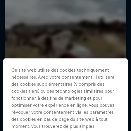
Ce site web utilise des cookies techniquement
nécessaires. Avec votre consentement, il utilisera
des cookies supplémentaires (y compris des
cookies tiers) ou des technologies similaires pour
fonctionner, à des fins de marketing et pour
optimiser votre expérience en ligne. Vous pouvez
révoquer votre consentement via les paramètres
des cookies en bas de page du site web à tout
moment. Vous trouverez de plus amples