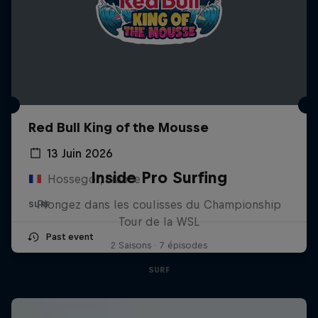
Red Bull King of the Mousse
13 Juin 2026
Inside Pro Surfing
Hossegor, France
Plongez dans les coulisses du Championship
SURF
Tour de la WSL
Past event
2 Saisons · 7 épisodes
SURF