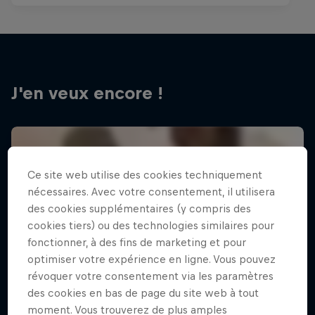
J'en veux encore !
Ce site web utilise des cookies techniquement
nécessaires. Avec votre consentement, il utilisera
des cookies supplémentaires (y compris des
cookies tiers) ou des technologies similaires pour
fonctionner, à des fins de marketing et pour
optimiser votre expérience en ligne. Vous pouvez
révoquer votre consentement via les paramètres
des cookies en bas de page du site web à tout
moment. Vous trouverez de plus amples