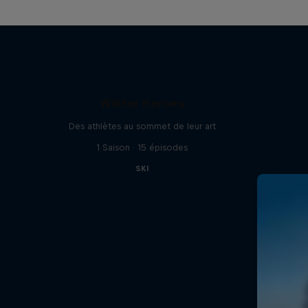
Winter Heroes
Des athlètes au sommet de leur art
1 Saison · 15 épisodes
SKI