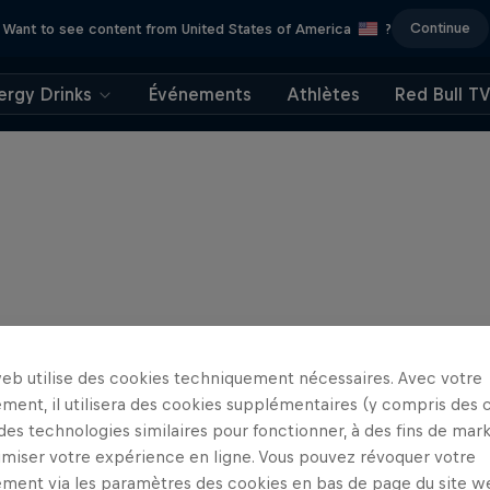
Continue
Want to see content from United States of America
?
ergy Drinks
Événements
Athlètes
Red Bull T
web utilise des cookies techniquement nécessaires. Avec votre
ment, il utilisera des cookies supplémentaires (y compris des 
 des technologies similaires pour fonctionner, à des fins de mar
imiser votre expérience en ligne. Vous pouvez révoquer votre
ment via les paramètres des cookies en bas de page du site w