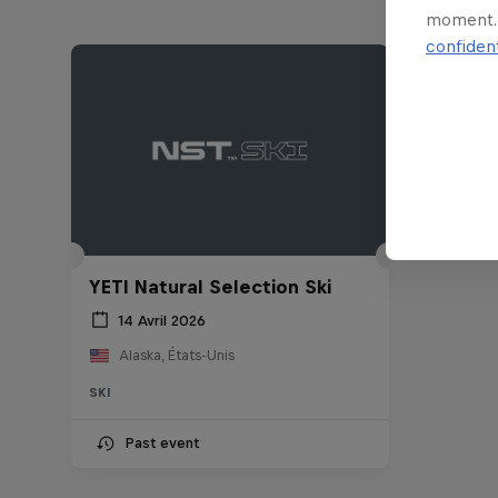
moment. 
confident
YETI Natural Selection Ski
14 Avril 2026
Alaska, États-Unis
SKI
Past event