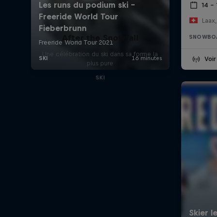
14 – 
Laax,
After the Snowfall
SNOWBO
Une célébration du ski dans sa forme la
Voir
plus pure
SKI