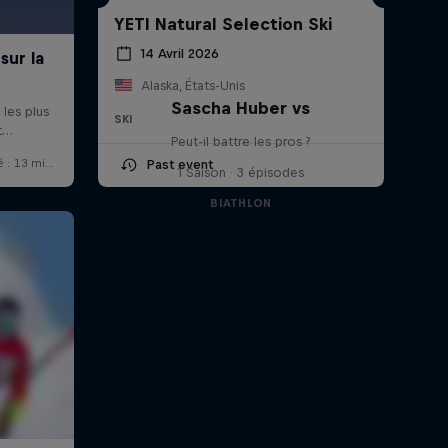
YETI Natural Selection Ski
14 Avril 2026
Alaska, États-Unis
Sascha Huber vs
SKI
Peut-il battre les pros ?
Past event
1 Saison · 3 épisodes
BIATHLON