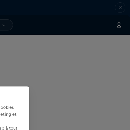
V
cookies
keting et
eb à tout