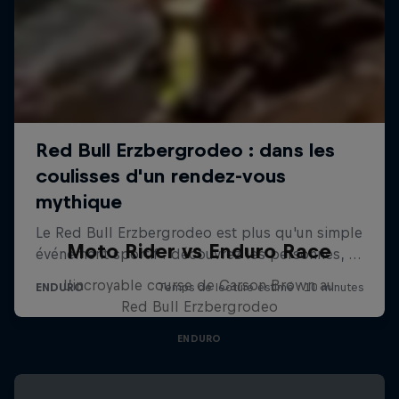
Moto Rider vs Enduro Race
L’incroyable course de Carson Brown au
Red Bull Erzbergrodeo
ENDURO