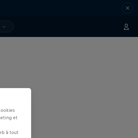
V
cookies
keting et
eb à tout