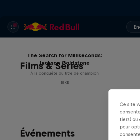
En
The Search for Milliseconds:
Jackson Goldstone
Films & Séries
À la conquête du titre de champion
BIKE
Ce site 
consente
tiers) ou
pour opt
Événements
consente