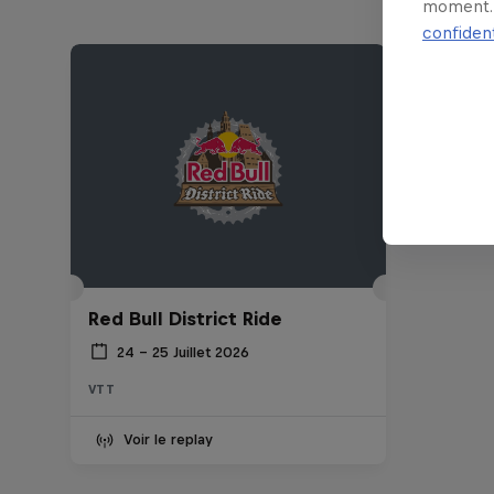
moment. 
confident
Red Bull District Ride
24 – 25 Juillet 2026
VTT
Voir le replay