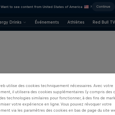
Continue
Want to see content from United States of America
?
ergy Drinks
Événements
Athlètes
Red Bull T
web utilise des cookies techniquement nécessaires. Avec votre
ment, il utilisera des cookies supplémentaires (y compris des 
 des technologies similaires pour fonctionner, à des fins de mar
imiser votre expérience en ligne. Vous pouvez révoquer votre
ment via les paramètres des cookies en bas de page du site w