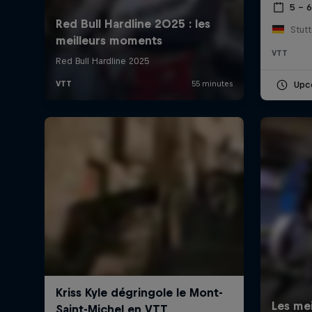
5 – 
Stutt
VTT
Upc