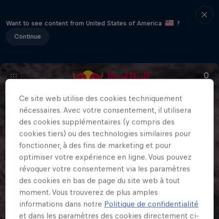
Want to see content from United States of America
?
Continue
Ce site web utilise des cookies techniquement
nécessaires. Avec votre consentement, il utilisera
des cookies supplémentaires (y compris des
cookies tiers) ou des technologies similaires pour
fonctionner, à des fins de marketing et pour
optimiser votre expérience en ligne. Vous pouvez
révoquer votre consentement via les paramètres
des cookies en bas de page du site web à tout
moment. Vous trouverez de plus amples
informations dans notre
Politique de confidentialité
et dans les paramètres des cookies directement ci-