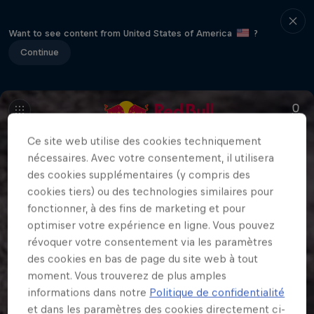
Want to see content from United States of America
?
Continue
Ce site web utilise des cookies techniquement
nécessaires. Avec votre consentement, il utilisera
des cookies supplémentaires (y compris des
cookies tiers) ou des technologies similaires pour
fonctionner, à des fins de marketing et pour
optimiser votre expérience en ligne. Vous pouvez
révoquer votre consentement via les paramètres
des cookies en bas de page du site web à tout
moment. Vous trouverez de plus amples
informations dans notre
Politique de confidentialité
et dans les paramètres des cookies directement ci-