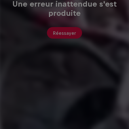
Une erreur inattendue s'est
produite
Réessayer