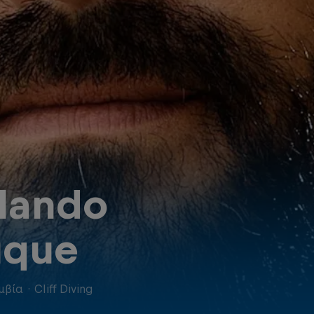
lando
uque
μβία
·
Cliff Diving