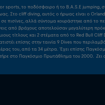
or sports, το ποδόσφαιρο ή το B.A.S.E jumping, 
ωας. Στο cliff diving, αυτός ο ήρωας είναι ο Orl
ε σε πισίνες, αλλά σύντομα κουράστηκε από το πε
εις από βράχους αποτελούσαν μεγαλύτερη πρόκλ
ους τίτλους και 2 στέματα από το Red Bull Cliff D
τιστέι επίσης στην ταινία 9 Dives που περιλαμβ
ιέρας του, από τα 34 μέτρα. Έχει επίσης Παγκόσμ
πήρε στο Παγκόσμιο Πρωτάθλημα του 2000. Ζει σ