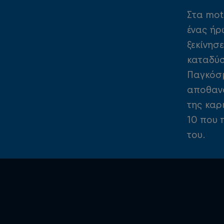
Στα mot
ένας ήρ
ξεκίνησ
καταδύσ
Παγκόσμι
αποθανα
της καρ
10 που 
του.