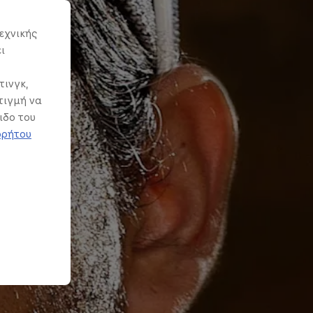
εχνικής
ι
τινγκ,
τιγμή να
ιδο του
ρρήτου