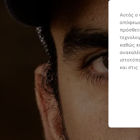
Αυτός ο 
απόψεως.
πρόσθετα
τεχνολογ
καθώς κα
ανακαλέσ
ιστοτόπο
και στις