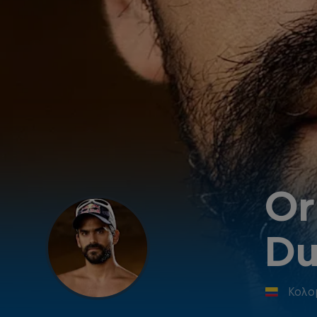
Or
D
Κολο