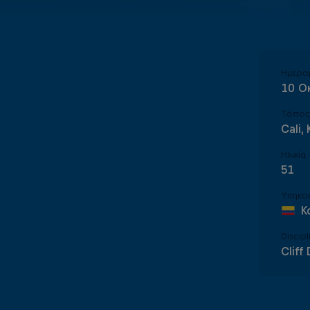
Ημερο
10 Ο
Τόπος
Cali,
Ηλικία
51
Υπηκο
Κ
Discipl
Cliff 