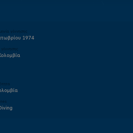
μηνία γέννησης
κτωβρίου 1974
 γέννησης
 Κολομβία
ότητα
ολομβία
ines
Diving