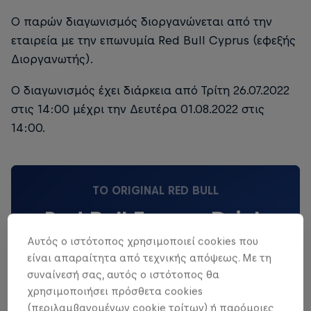
Ο παρών διαγωνισμός διοργανώνεται από την
εταιρεία με την επωνυμία Red Bull Cyprus (εφεξής
Διοργανωτής).
Ο διαγωνισμός έχει διάρκεια από Τρίτη 26.07.2022
στις 14:00 μέχρι την Δευτέρα 01.08.2022 στις
14:00.
TO ORIGINAL RED BULL
Red Bull Energy Drink
Αυτός ο ιστότοπος χρησιμοποιεί cookies που
Δες περισσότερα
είναι απαραίτητα από τεχνικής απόψεως. Με τη
συναίνεσή σας, αυτός ο ιστότοπος θα
χρησιμοποιήσει πρόσθετα cookies
(περιλαμβανομένων cookie τρίτων) ή παρόμοιες