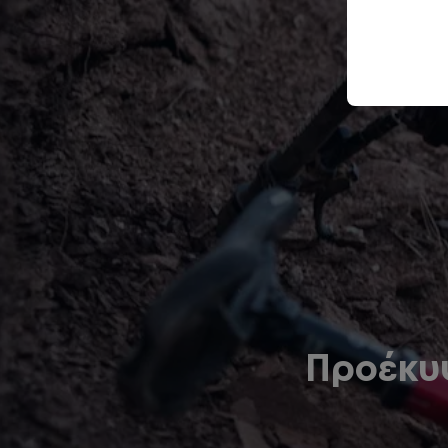
Προέκυ