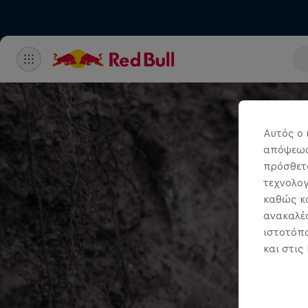
Αυτός ο 
απόψεως.
πρόσθετα
τεχνολογ
καθώς κα
ανακαλέσ
ιστοτόπο
και στις