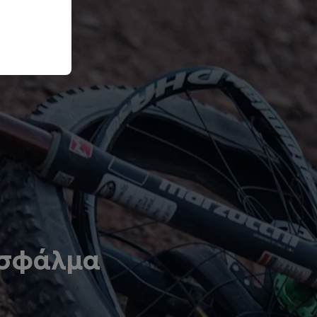
 σφάλμα