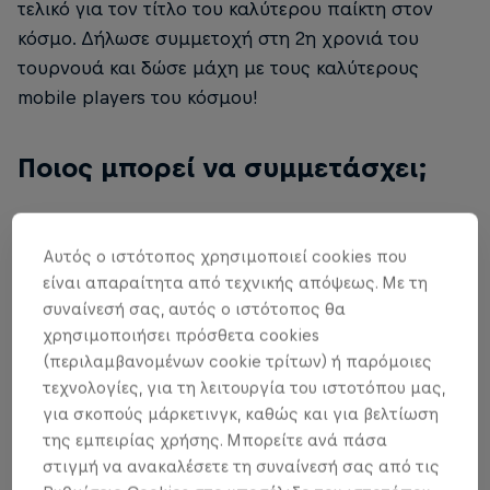
τελικό για τον τίτλο του καλύτερου παίκτη στον
κόσμο. Δήλωσε συμμετοχή στη 2η χρονιά του
τουρνουά και δώσε μάχη με τους καλύτερους
mobile players του κόσμου!
Ποιος μπορεί να συμμετάσχει;
Οι συμμετέχοντες του Red Bull M.E.O. μπορούν να
είναι ερασιτέχνες αλλά και pro. Για να πάρουν
Αυτός ο ιστότοπος χρησιμοποιεί cookies που
μέρος στα τουρνουά οι πρέπει να έχουν ήδη ή να
είναι απαραίτητα από τεχνικής απόψεως. Με τη
συναίνεσή σας, αυτός ο ιστότοπος θα
δημιουργήσουν ένα νέο λογαριασμό στο
Faceit
και
χρησιμοποιήσει πρόσθετα cookies
να τον συνδέσουν με το αντίστοιχο παιχνίδι που
(περιλαμβανομένων cookie τρίτων) ή παρόμοιες
θέλουν να παίξουν. Οποιοσδήποτε πάνω από την
τεχνολογίες, για τη λειτουργία του ιστοτόπου μας,
ηλικία των 16 μπορεί να στεφθεί πρωταθλητής. Θα
για σκοπούς μάρκετινγκ, καθώς και για βελτίωση
είσαι εσύ αυτός;
της εμπειρίας χρήσης. Μπορείτε ανά πάσα
στιγμή να ανακαλέσετε τη συναίνεσή σας από τις
Αν είσαι
κάτω από 18 ετών
, απαιτείται έγγραφη