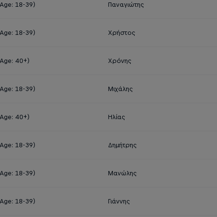
(Age: 18-39)
Παναγιώτης
(Age: 18-39)
Χρήστος
(Age: 40+)
Χρόνης
(Age: 18-39)
Μιχάλης
(Age: 40+)
Ηλίας
(Age: 18-39)
Δημήτρης
(Age: 18-39)
Μανώλης
(Age: 18-39)
Γιάννης