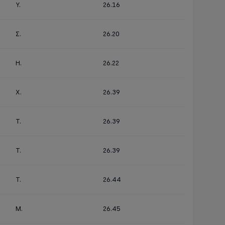
Υ.
26.16
Σ.
26.20
Η.
26.22
Χ.
26.39
Τ.
26.39
Τ.
26.39
Τ.
26.44
Μ.
26.45