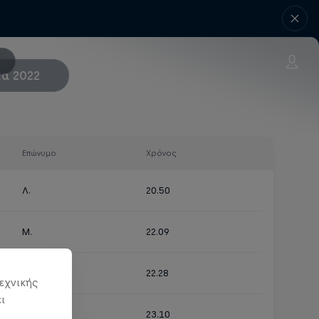
α 2022
Επώνυμο
Χρόνος
Λ.
20.50
Μ.
22.09
M.
22.28
εχνικής
ι
Τ.
23.10