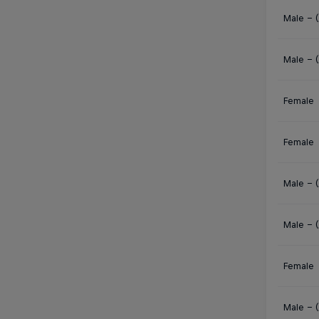
Male - 
Male - 
Female
Female
Male - 
Male - 
Female
Male - 