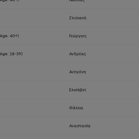
Στυλιανή
(Age: 40+)
Γεώργιος
(Age: 18-39)
Ανδρέας
Αντιγόνη
Ελισάβετ
Θάλεια
Αναστασία