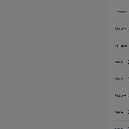
Female
Male - 
Female
Male - 
Male - 
Male - 
Male - 
Male - 