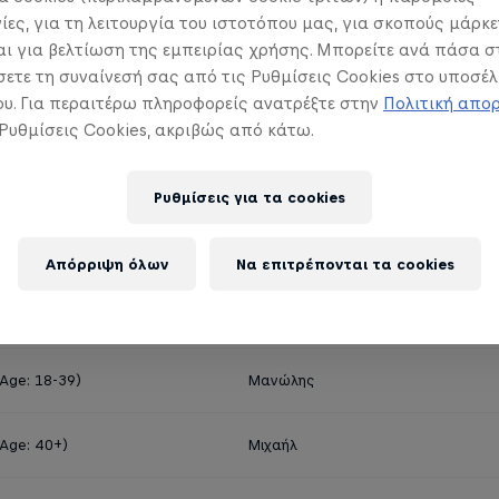
ίες, για τη λειτουργία του ιστοτόπου μας, για σκοπούς μάρκε
ι για βελτίωση της εμπειρίας χρήσης. Μπορείτε ανά πάσα σ
(Age: 40+)
Βασίλης
ετε τη συναίνεσή σας από τις Ρυθμίσεις Cookies στο υποσέλ
υ. Για περαιτέρω πληροφορείς ανατρέξτε στην
Πολιτική απο
(Age: 18-39)
Δημήτρης
 Ρυθμίσεις Cookies, ακριβώς από κάτω.
(Age: 40+)
Μπάμπης
Ρυθμίσεις για τα cookies
(Age: 18-39)
Φώτης - Αντώνης
Απόρριψη όλων
Να επιτρέπονται τα cookies
(Age: 40+)
Δημήτριος
(Age: 18-39)
Μανώλης
(Age: 40+)
Μιχαήλ