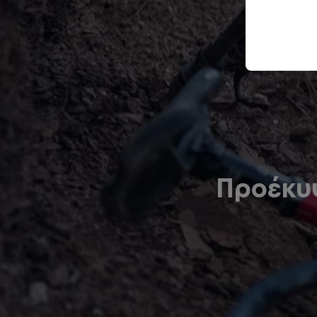
Προέκυ