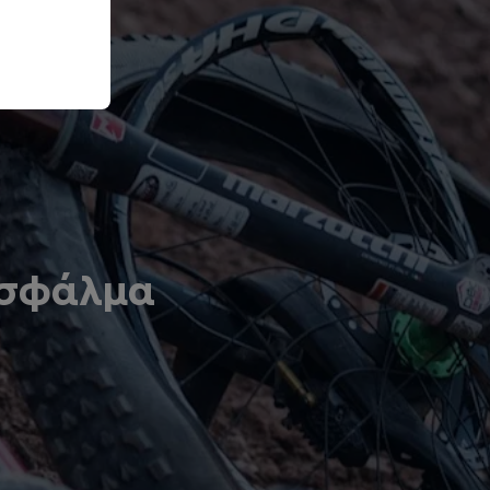
 σφάλμα