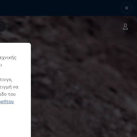
εχνικής
ι
τινγκ,
τιγμή να
ιδο του
ρρήτου