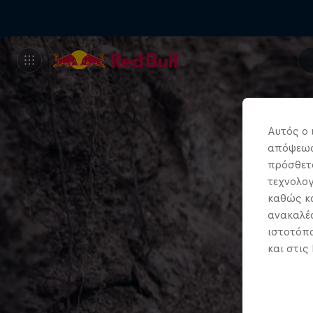
Αυτός ο 
απόψεως.
πρόσθετα
τεχνολογ
καθώς κα
ανακαλέσ
ιστοτόπο
και στις