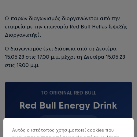
Ο παρών διαγωνισμός διοργανώνεται από την
εταιρεία με την επωνυμία Red Bull Hellas (εφεξής
Διοργανωτής).
Ο διαγωνισμός έχει διάρκεια από τη Δευτέρα
15.05.23 στις 17.00 μ.μ. μέχρι τη Δευτέρα 15.05.23
στις 19.00 μ.μ.
TO ORIGINAL RED BULL
Red Bull Energy Drink
Δες περισσότερα
Αυτός ο ιστότοπος χρησιμοποιεί cookies που