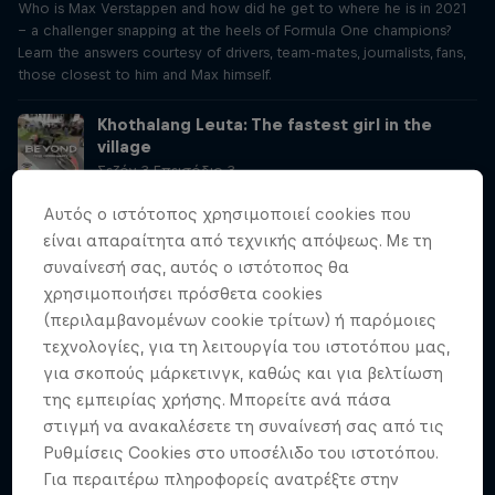
Who is Max Verstappen and how did he get to where he is in 2021
– a challenger snapping at the heels of Formula One champions?
Learn the answers courtesy of drivers, team-mates, journalists, fans,
those closest to him and Max himself.
Khothalang Leuta: The fastest girl in the
village
Σεζόν 3 Επεισόδιο 3
2 min · 08.06.2021
Αυτός ο ιστότοπος χρησιμοποιεί cookies που
As a girl growing up in Lesotho, Khothalang Leuta never imagined
είναι απαραίτητα από τεχνικής απόψεως. Με τη
she could become a bike racer – until a pump track was built in her
συναίνεσή σας, αυτός ο ιστότοπος θα
neighbourhood and a dream was born. Watch the Fastest Girl in the
Village on Red Bull TV, and discover more stories like this on
χρησιμοποιήσει πρόσθετα cookies
redbull.com/bike
(περιλαμβανομένων cookie τρίτων) ή παρόμοιες
τεχνολογίες, για τη λειτουργία του ιστοτόπου μας,
Ep 4 (Basement)
για σκοπούς μάρκετινγκ, καθώς και για βελτίωση
Σεζόν 3 Επεισόδιο 4
της εμπειρίας χρήσης. Μπορείτε ανά πάσα
2 min · 08.06.2021
στιγμή να ανακαλέσετε τη συναίνεσή σας από τις
text
Ρυθμίσεις Cookies στο υποσέλιδο του ιστοτόπου.
Για περαιτέρω πληροφορείς ανατρέξτε στην
The making of a champion: Max Verstappen