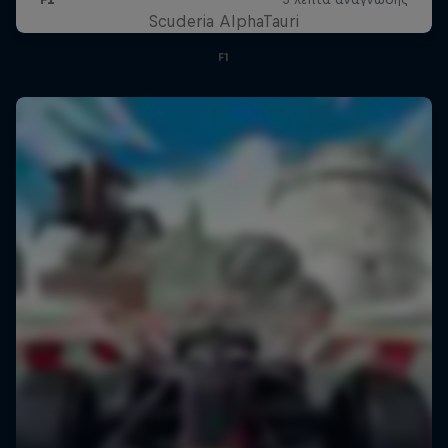
Scuderia AlphaTauri
F1