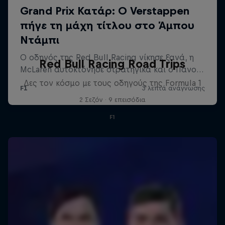
Red Bull Racing Road Trips
Δες τον κόσμο με τους οδηγούς της Formula 1
2 Σεζόν · 9 επεισόδια
F1