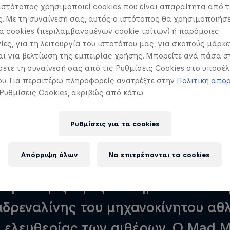
ιστότοπος χρησιμοποιεί cookies που είναι απαραίτητα από τ
 Με τη συναίνεσή σας, αυτός ο ιστότοπος θα χρησιμοποιήσε
 cookies (περιλαμβανομένων cookie τρίτων) ή παρόμοιες
ίες, για τη λειτουργία του ιστοτόπου μας, για σκοπούς μάρκε
ι για βελτίωση της εμπειρίας χρήσης. Μπορείτε ανά πάσα σ
ετε τη συναίνεσή σας από τις Ρυθμίσεις Cookies στο υποσέλ
υ. Για περαιτέρω πληροφορείς ανατρέξτε στην
Πολιτική απο
 Ρυθμίσεις Cookies, ακριβώς από κάτω.
 τολμηρούς
1.400 ίπποι στο βουνό
Ένα paramotor
Ρυθμίσεις για τα cookies
Απόρριψη όλων
Να επιτρέπονται τα cookies
ιστορική και επιβλητική επαρχία τη
ν για λίγες ώρες το σημείο συνάντ
αδρεναλίνης του μηχανοκίνητου αθλ
 ελευθερίας των αιθέρων. Ο Mad Mi