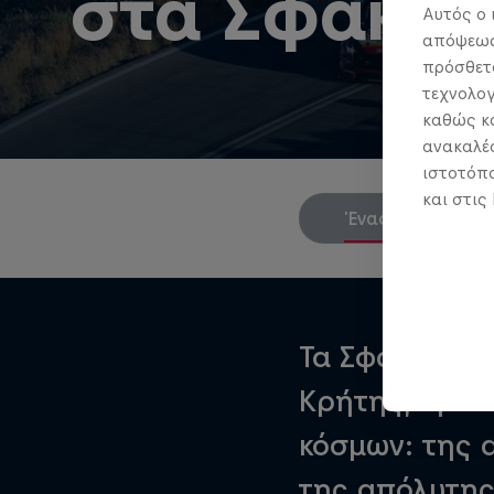
στα Σφακιά
Αυτός ο 
απόψεως.
πρόσθετα
τεχνολογ
καθώς κα
ανακαλέσ
ιστοτόπο
και στις
Ένας δρόμος για
Τα Σφακιά, η 
Κρήτης, έγινα
κόσμων: της 
της απόλυτης