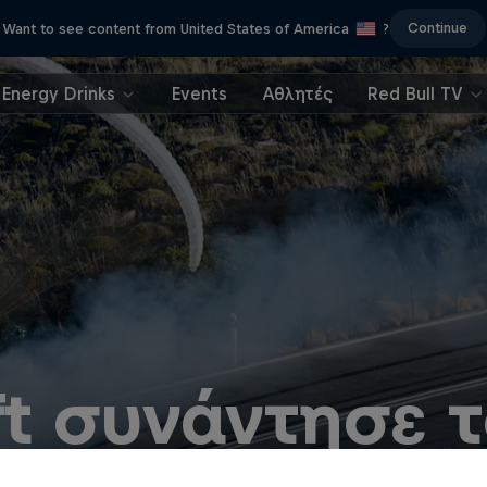
Continue
Want to see content from United States of America
?
Energy Drinks
Events
Αθλητές
Red Bull TV
ft συνάντησε 