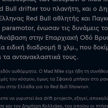
 Bull drifter του πλανήτη, και ο Δ
Έλληνας Red Bull αθλητής και Παγ
paramotor, ένωσαν τις δυνάμεις το
 Ανάβαση στην Επαρχιακή Οδό Βρυ
ία ειδική διαδρομή 8 χλμ., που δοκί
ι τα αντανακλαστικά τους.
χεδόν αυθόρμητα. Ο Mad Mike είχε ήδη τη συνήθει
μές του κόσμου, όμως τα Σφακιά μπήκαν στο ραν
ου στην Ελλάδα για το Red Bull Showrun.
πε να γυριστεί ένα drift project», εξηγεί, αποκαλ
σε και τον Δημήτρη Κολλιάκο, του οποίου οι πτήσ