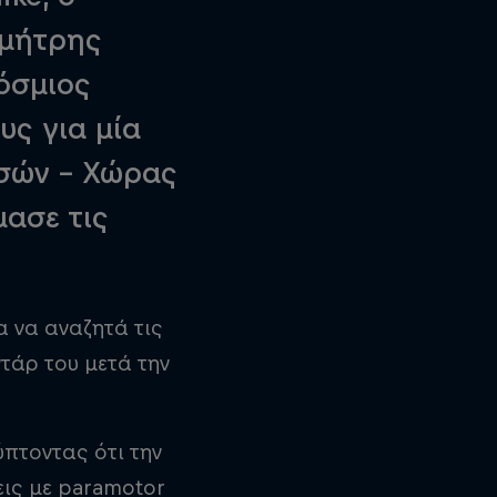
ημήτρης
κόσμιος
υς για μία
σών - Χώρας
μασε τις
α να αναζητά τις
τάρ του μετά την
ύπτοντας ότι την
εις με paramotor