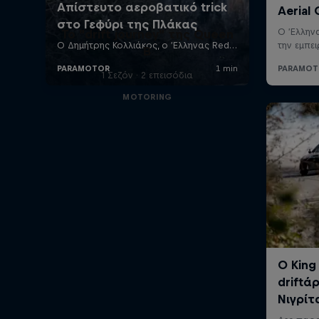
Το "drift journey" της Queen
B
1 Σεζόν · 2 επεισόδια
MOTORING