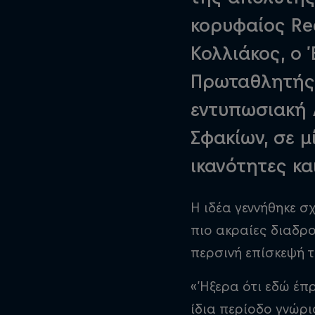
κορυφαίος Red
Κολλιάκος, ο 
Πρωταθλητής 
εντυπωσιακή
Σφακίων, σε μ
ικανότητες κα
Η ιδέα γεννήθηκε σ
πιο ακραίες διαδρο
περσινή επίσκεψή τ
«Ήξερα ότι εδώ έπρε
ίδια περίοδο γνώρι