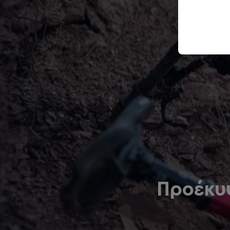
Προέκυ