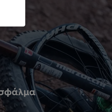
 σφάλμα