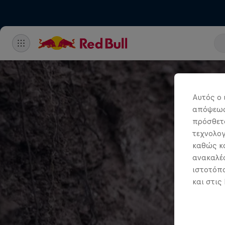
Αυτός ο 
απόψεως.
πρόσθετα
τεχνολογ
καθώς κα
ανακαλέσ
ιστοτόπο
και στις