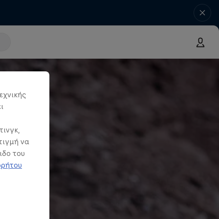
εχνικής
ι
τινγκ,
τιγμή να
ιδο του
ρρήτου