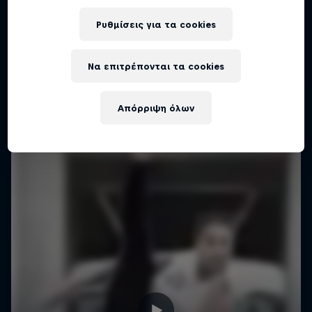
Red Bull Dance Your Style
Ρυθμίσεις για τα cookies
Ένα νέο concept με 1-on-1 dance battle
Να επιτρέπονται τα cookies
1 Σεζόν · 1 επεισόδιο
DANCE
Απόρριψη όλων