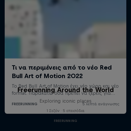
Freerunning Around the World
Exploring iconic places
1 Σεζόν · 5 επεισόδια
FREERUNNING