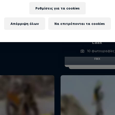
Ρυθμίσεις για τα cookies
Απόρριψη όλων
Να επιτρέπονται τα cookies
Ο Mat Rebeaud με ηλε
Motoctoss στο Sno
Laax
10 φωτογραφίες
FMX