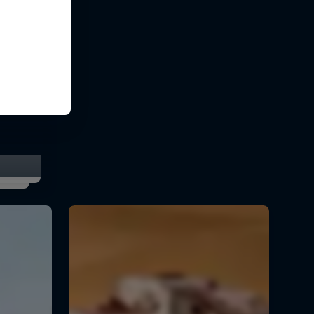
κτρικό
wpark