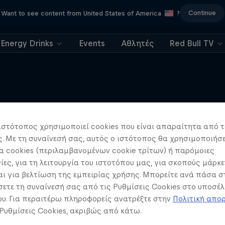
Continue
Want to see content from United States of America
?
Energy Drinks
Events
Αθλητές
Red Bull TV
Περισσότερα
ιστότοπος χρησιμοποιεί cookies που είναι απαραίτητα από τ
 Price: Ridin’ Shotgun
 Με τη συναίνεσή σας, αυτός ο ιστότοπος θα χρησιμοποιήσε
Finke Desert Race 2021
 cookies (περιλαμβανομένων cookie τρίτων) ή παρόμοιες
ίες, για τη λειτουργία του ιστοτόπου μας, για σκοπούς μάρκε
OFFROAD
ι για βελτίωση της εμπειρίας χρήσης. Μπορείτε ανά πάσα σ
ετε τη συναίνεσή σας από τις Ρυθμίσεις Cookies στο υποσέλ
υ. Για περαιτέρω πληροφορείς ανατρέξτε στην
Πολιτική απο
 Ρυθμίσεις Cookies, ακριβώς από κάτω.