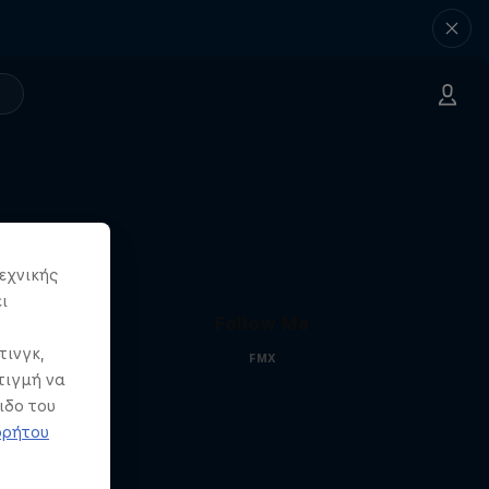
εχνικής
ι
Follow Me
τινγκ,
FMX
τιγμή να
ιδο του
ρρήτου