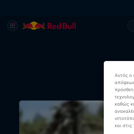
Αυτός ο 
Toby
απόψεως.
πρόσθετα
τεχνολογ
καθώς κα
ανακαλέσ
ιστοτόπο
και στις