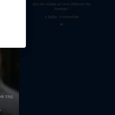
Δες τον κόσμο με τους οδηγούς της
Formula 1
2 Σεζόν · 9 επεισόδια
F1