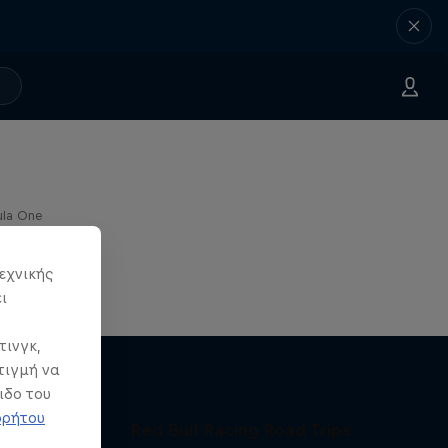
ula One
εχνικής
ι
τινγκ,
τιγμή να
ιδο του
ρρήτου
Red Bull Racing Road Trips