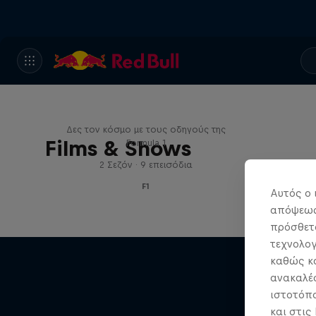
Red Bull Racing Road Trips
Δες τον κόσμο με τους οδηγούς της
Films & Shows
Formula 1
2 Σεζόν · 9 επεισόδια
F1
Αυτός ο 
απόψεως.
πρόσθετα
τεχνολογ
καθώς κα
ανακαλέσ
ιστοτόπο
και στις