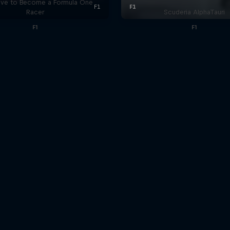
ive to Become a Formula One
Racer
Scuderia AlphaTauri
F1
F1