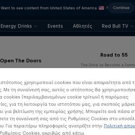
Continue
Want to see content from United States of America
?
Energy Drinks
Events
Αθλητές
Red Bull TV
Road to 55
Open The Doors
The Drive to Become a Form
Scuderia AlphaTauri
Racer
F1
F1
ιστότοπος χρησιμοποιεί cookies που είναι απαραίτητα από τ
 Με τη συναίνεσή σας, αυτός ο ιστότοπος θα χρησιμοποιήσε
 cookies (περιλαμβανομένων cookie τρίτων) ή παρόμοιες
ίες, για τη λειτουργία του ιστοτόπου μας, για σκοπούς μάρκε
ι για βελτίωση της εμπειρίας χρήσης. Μπορείτε ανά πάσα σ
ετε τη συναίνεσή σας από τις Ρυθμίσεις Cookies στο υποσέλ
υ. Για περαιτέρω πληροφορείς ανατρέξτε στην
Πολιτική απο
 Ρυθμίσεις Cookies, ακριβώς από κάτω.