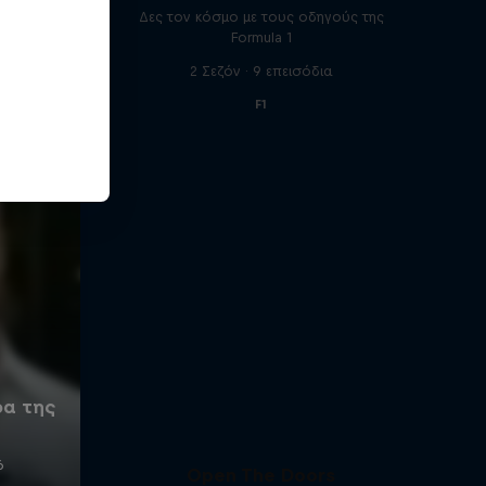
Δες τον κόσμο με τους οδηγούς της
Formula 1
2 Σεζόν · 9 επεισόδια
F1
Open The Doors