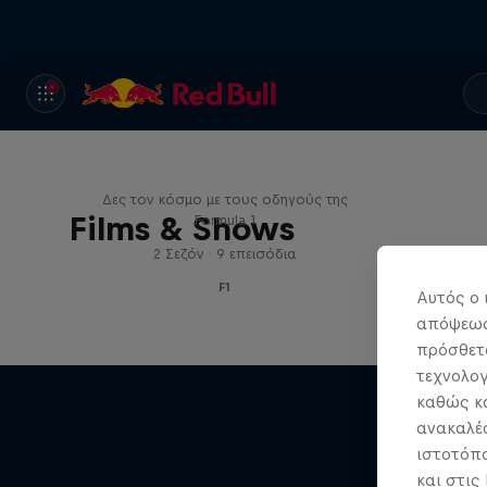
Red Bull Racing Road Trips
Δες τον κόσμο με τους οδηγούς της
Films & Shows
Formula 1
2 Σεζόν · 9 επεισόδια
F1
Αυτός ο 
απόψεως.
πρόσθετα
τεχνολογ
καθώς κα
ανακαλέσ
ιστοτόπο
και στις