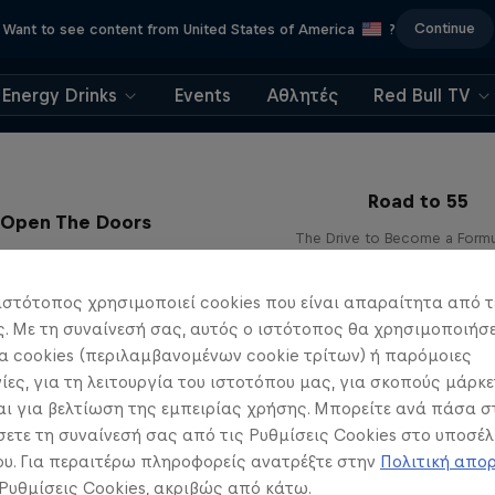
Continue
Want to see content from United States of America
?
Energy Drinks
Events
Αθλητές
Red Bull TV
Road to 55
Open The Doors
The Drive to Become a Form
Scuderia AlphaTauri
Racer
F1
F1
ιστότοπος χρησιμοποιεί cookies που είναι απαραίτητα από τ
 Με τη συναίνεσή σας, αυτός ο ιστότοπος θα χρησιμοποιήσε
 cookies (περιλαμβανομένων cookie τρίτων) ή παρόμοιες
ίες, για τη λειτουργία του ιστοτόπου μας, για σκοπούς μάρκε
ι για βελτίωση της εμπειρίας χρήσης. Μπορείτε ανά πάσα σ
ετε τη συναίνεσή σας από τις Ρυθμίσεις Cookies στο υποσέλ
υ. Για περαιτέρω πληροφορείς ανατρέξτε στην
Πολιτική απο
 Ρυθμίσεις Cookies, ακριβώς από κάτω.