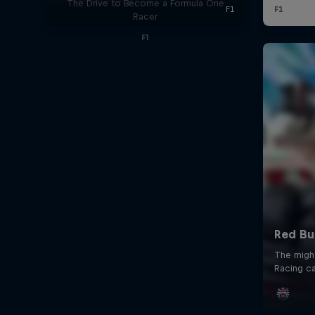
The Drive to Become a Formula One
Racer
F1