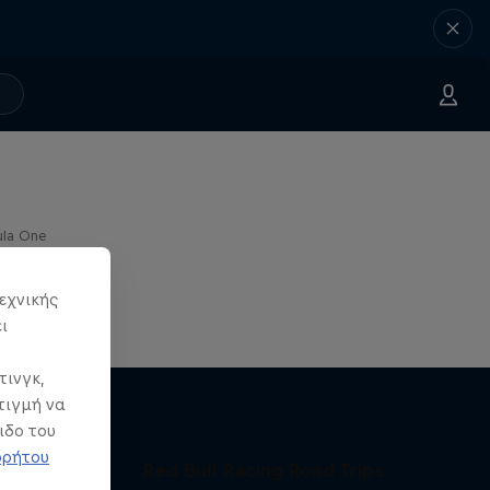
ula One
εχνικής
ι
τινγκ,
τιγμή να
ιδο του
ρρήτου
Red Bull Racing Road Trips