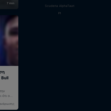
Scuderia AlphaTauri
F1