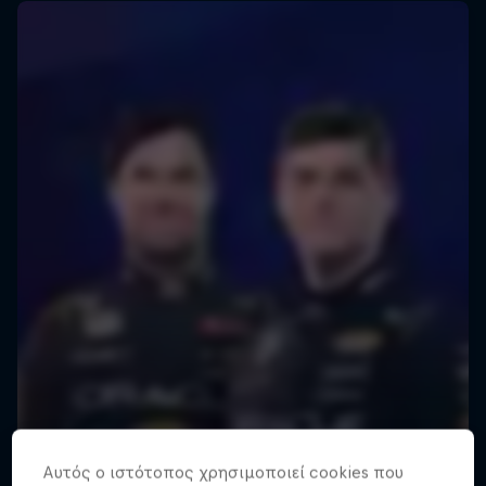
Red Bull Racing Road Trips
Αυτός ο ιστότοπος χρησιμοποιεί cookies που