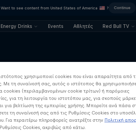
Continue
Want to see content from United States of America
?
Energy Drinks
Events
Αθλητές
Red Bull TV
Περισσότερα
ιστότοπος χρησιμοποιεί cookies που είναι απαραίτητα από τ
 Με τη συναίνεσή σας, αυτός ο ιστότοπος θα χρησιμοποιήσε
 cookies (περιλαμβανομένων cookie τρίτων) ή παρόμοιες
ίες, για τη λειτουργία του ιστοτόπου μας, για σκοπούς μάρκε
ι για βελτίωση της εμπειρίας χρήσης. Μπορείτε ανά πάσα σ
ετε τη συναίνεσή σας από τις Ρυθμίσεις Cookies στο υποσέλ
υ. Για περαιτέρω πληροφορείς ανατρέξτε στην
Πολιτική απο
 Ρυθμίσεις Cookies, ακριβώς από κάτω.