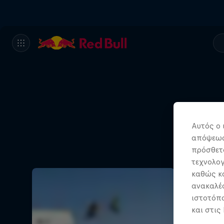
Αυτός ο 
απόψεως.
πρόσθετα
τεχνολογ
καθώς κα
ανακαλέσ
ιστοτόπο
και στις