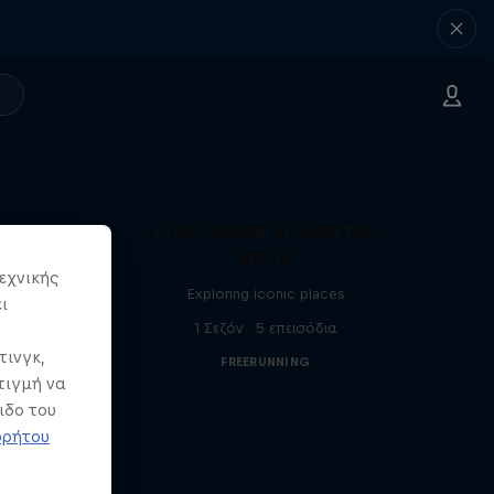
Freerunning Around the
World
εχνικής
Exploring iconic places
ι
1 Σεζόν · 5 επεισόδια
τινγκ,
FREERUNNING
τιγμή να
ιδο του
ρρήτου