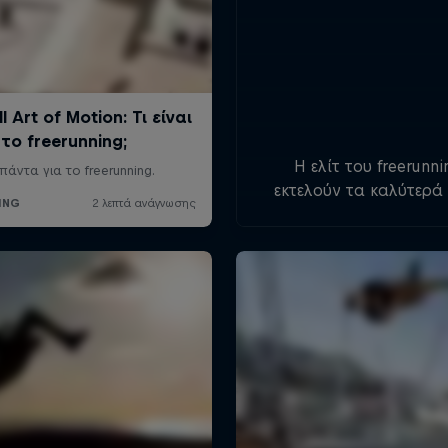
Η ελίτ του freerunn
εκτελούν τα καλύτερά
tricks σε πραγματικά
εντυπωσιακές τοποθεσ