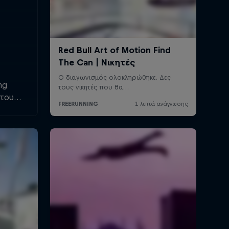
ing
 τους
 πολύ
ίες.