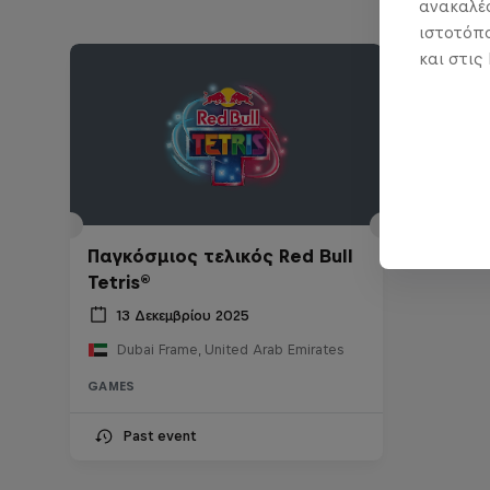
ανακαλέσ
ιστοτόπο
και στις
Παγκόσμιος τελικός Red Bull
Tetris®
13 Δεκεμβρίου 2025
Dubai Frame, United Arab Emirates
GAMES
Past event