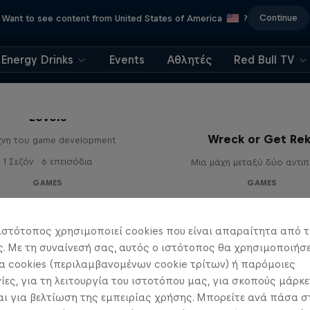
Continue
Want to see content from United States of America
?
Energy Drinks
Events
Αθλητές
Red Bull TV
Levels
Wreck or Get Re
χνη του game development
1 Σεζόν · 6 επεισόδια
Μια μάχη μεταξύ δύο αντι
GAMES
GAMES
ιστότοπος χρησιμοποιεί cookies που είναι απαραίτητα από τ
 Με τη συναίνεσή σας, αυτός ο ιστότοπος θα χρησιμοποιήσε
 cookies (περιλαμβανομένων cookie τρίτων) ή παρόμοιες
ίες, για τη λειτουργία του ιστοτόπου μας, για σκοπούς μάρκε
ι για βελτίωση της εμπειρίας χρήσης. Μπορείτε ανά πάσα σ