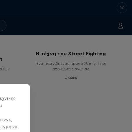
Η τέχνη του Street Fighting
kt
Ένα παιχνίδι, ένας πρωταθλητής, ένας
πάλων
ατελείωτος αγώνας
GAMES
εχνικής
ι
τινγκ,
τιγμή να