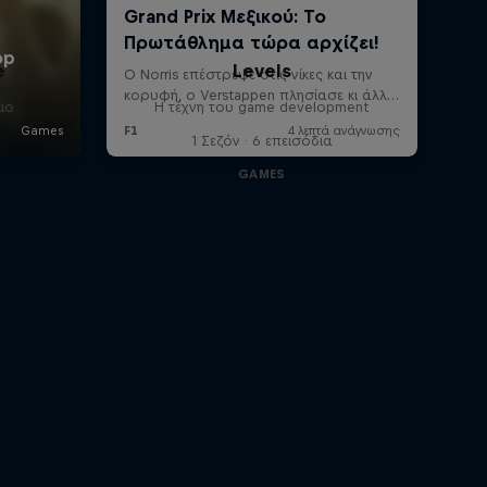
e
Levels
μο
Η τέχνη του game development
1 Σεζόν · 6 επεισόδια
GAMES