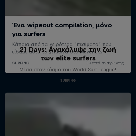
21 Days: Ανακάλυψε την ζωή
των elite surfers
Μέσα στον κόσμο του World Surf League!
SURFING