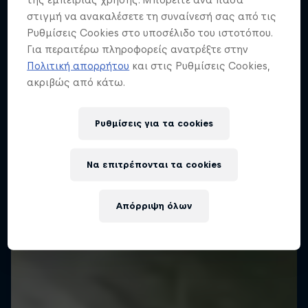
Δες το Surf Film: Raw
στιγμή να ανακαλέσετε τη συναίνεσή σας από τις
Ρυθμίσεις Cookies στο υποσέλιδο του ιστοτόπου.
A free-surfing showcase
Για περαιτέρω πληροφορείς ανατρέξτε στην
Who is JOB
Πολιτική απορρήτου
και στις Ρυθμίσεις Cookies,
SURFING
ακριβώς από κάτω.
SURFING
Ρυθμίσεις για τα cookies
Να επιτρέπονται τα cookies
Απόρριψη όλων