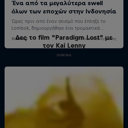
Δες το film "Paradigm Lost" με
τον Kai Lenny
SURFING