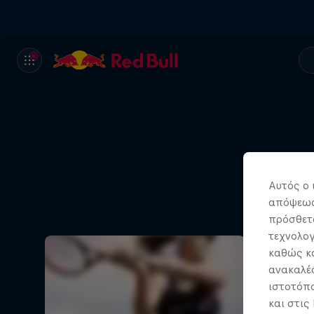
Αυτός ο 
απόψεως.
πρόσθετα
τεχνολογ
καθώς κα
ανακαλέσ
ιστοτόπο
και στις