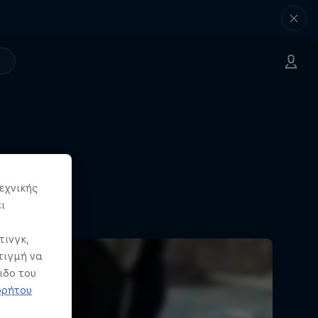
εχνικής
ι
τινγκ,
τιγμή να
ιδο του
ρρήτου