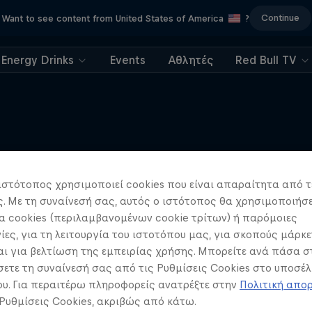
Continue
Want to see content from United States of America
?
Energy Drinks
Events
Αθλητές
Red Bull TV
Περισσότερα
ιστότοπος χρησιμοποιεί cookies που είναι απαραίτητα από τ
 Με τη συναίνεσή σας, αυτός ο ιστότοπος θα χρησιμοποιήσε
 cookies (περιλαμβανομένων cookie τρίτων) ή παρόμοιες
ίες, για τη λειτουργία του ιστοτόπου μας, για σκοπούς μάρκε
ι για βελτίωση της εμπειρίας χρήσης. Μπορείτε ανά πάσα σ
ετε τη συναίνεσή σας από τις Ρυθμίσεις Cookies στο υποσέλ
υ. Για περαιτέρω πληροφορείς ανατρέξτε στην
Πολιτική απο
 Ρυθμίσεις Cookies, ακριβώς από κάτω.