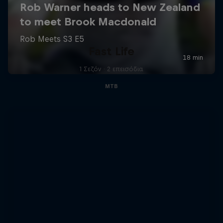
Fast Life
1 Σεζόν · 2 επεισόδια
MTB