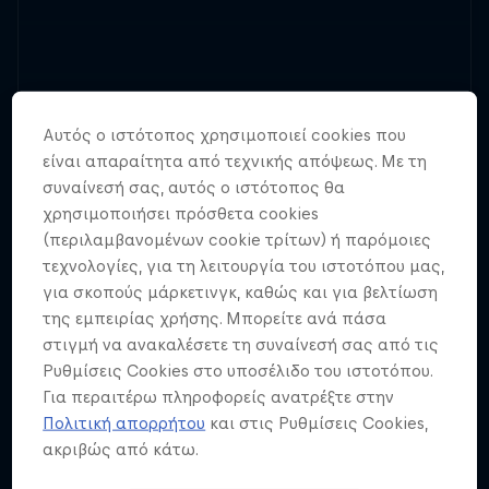
Αυτός ο ιστότοπος χρησιμοποιεί cookies που
είναι απαραίτητα από τεχνικής απόψεως. Με τη
συναίνεσή σας, αυτός ο ιστότοπος θα
χρησιμοποιήσει πρόσθετα cookies
(περιλαμβανομένων cookie τρίτων) ή παρόμοιες
τεχνολογίες, για τη λειτουργία του ιστοτόπου μας,
για σκοπούς μάρκετινγκ, καθώς και για βελτίωση
της εμπειρίας χρήσης. Μπορείτε ανά πάσα
στιγμή να ανακαλέσετε τη συναίνεσή σας από τις
Ρυθμίσεις Cookies στο υποσέλιδο του ιστοτόπου.
Για περαιτέρω πληροφορείς ανατρέξτε στην
Πολιτική απορρήτου
και στις Ρυθμίσεις Cookies,
ακριβώς από κάτω.
Το Παγκόσμιο Κύπελλο Ορεινής Ποδηλασίας
της Mercedes-Benz UCI επιστρέφει για το