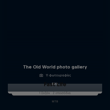
The Old World photo gallery
11 φωτογραφίες
Fast Life
BMX
1 Σεζόν · 2 επεισόδια
MTB