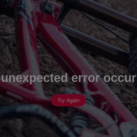
 unexpected error occur
Try Again