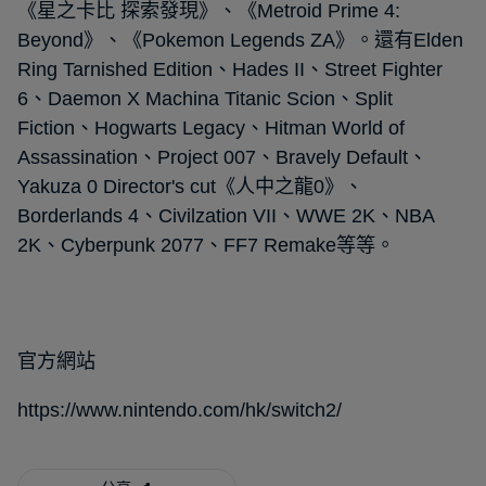
《星之卡比 探索發現》、《Metroid Prime 4:
Beyond》、《Pokemon Legends ZA》。還有Elden
Ring Tarnished Edition、Hades II、Street Fighter
6、Daemon X Machina Titanic Scion、Split
Fiction、Hogwarts Legacy、Hitman World of
Assassination、Project 007、Bravely Default、
Yakuza 0 Director's cut《人中之龍0》、
Borderlands 4、Civilzation VII、WWE 2K、NBA
2K、Cyberpunk 2077、FF7 Remake等等。
官方網站
https://www.nintendo.com/hk/switch2/