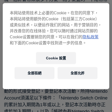
來很多麻煩，更有可能被鎖機，似乎還是乖乖買香港
行貨版穩陣。
本网站使用技术上必要的Cookie。在您的同意下，
本网站将使用额外的Cookie（包括第三方Cookie）
而這個安排，亦很得日本機迷歡心，因為看得出任天
或类似技术，以便运作我们的网站，用于营销目的，
堂有花心思對抗來自某些地區的「黃牛」。
并改善您的在线体验。您可以随时通过网站页脚的
Cookie设置撤销您的同意。可以在我们的
隐私政策
和下面的Cookie设置中找到进一步的信息。
香港預購有條件 要加入NSO達一
Cookie 設置
年
全部拒絕
全部允許
隨著日本公開新主機詳情，香港網站亦已經更新，當
中有提到定價及預購方法。預購會以購買名額分配活
動的形式接受登記，要登記本次活動，所持Nintendo
Account須滿足以下條件：「Nintendo Switch Online
的累計加入期間為1年或以上，登記本次活動時亦正
處於加入期間」，以及「帳號內有Nintendo Switch