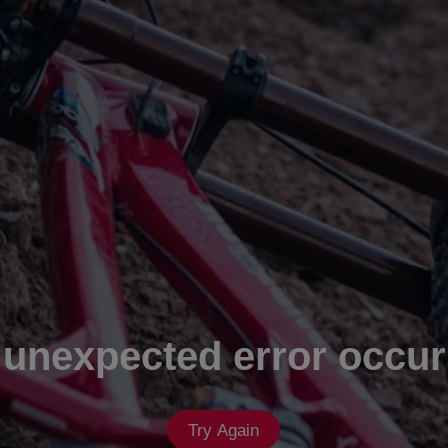
 unexpected error occur
Try Again