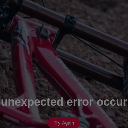
 unexpected error occur
Try Again