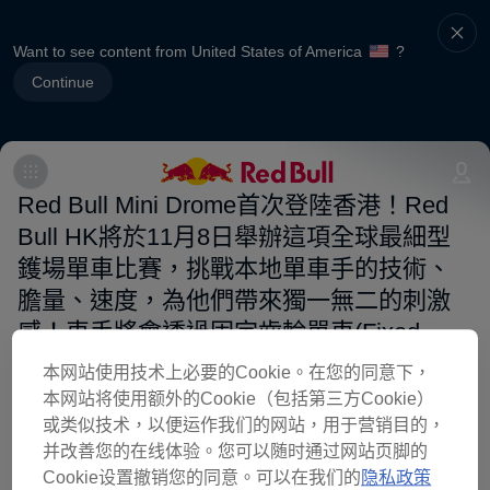
Want to see content from United States of America
?
Continue
Red Bull Mini Drome首次登陸香港！Red
Bull HK將於11月8日舉辦這項全球最細型
鑊場單車比賽，挑戰本地單車手的技術、
膽量、速度，為他們帶來獨一無二的刺激
感！車手將會透過固定齒輪單車(Fixed-
Gear)，在只有國際標準 (250公尺長) 單車
本网站使用技术上必要的Cookie。在您的同意下，
競技場十份之一大小的迷你鑊場上與場
本网站将使用额外的Cookie（包括第三方Cookie）
地、時間及對手同時競技，挑戰極限！有
或类似技术，以便运作我们的网站，用于营销目的，
并改善您的在线体验。您可以随时通过网站页脚的
關報名查詢，請致電 34263395 或電郵
Cookie设置撤销您的同意。可以在我们的
隐私政策