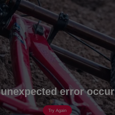
 unexpected error occur
Try Again