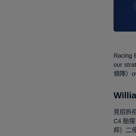
Racing
our str
領隊）over
Wil
見招拆招
C4 胎
邦）二停而