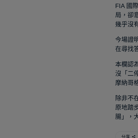
FIA
局，卻
幾乎沒有
今場證
在尋找
本欄認
沒「二停
摩納哥
除非不
原地踏步
腸」，
分享