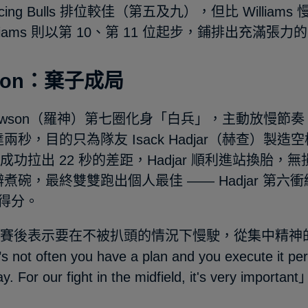
cing Bulls 排位較佳（第五及九），但比 William
lliams 則以第 10、第 11 位起步，鋪排出充滿張力
son：棄子成局
 Lawson（羅神）第七圈化身「白兵」，主動放慢節奏
兩秒，目的只為隊友 Isack Hadjar（赫查）製造
on 成功拉出 22 秒的差距，Hadjar 順利進站換胎，
煮碗，最終雙雙跑出個人最佳 —— Hadjar 第六衝線
年得分。
on 賽後表示要在不被扒頭的情況下慢駛，從集中精
not often you have a plan and you execute it per
ay. For our fight in the midfield, it's very importa