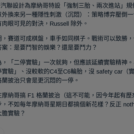
 國際汽聯設計為摩納哥特設「強制三胎、兩次進站」
意外換來另一種隱性刺激（沉悶）：策略博弈壓倒一
肉眼可見的對決，Russell 除外。
明，賽道可成棋盤，車手如同棋子。戰術可以致勝，
答案：是要鬥智的娛樂？還是要鬥力？
為，「二停實驗」一次就夠，但應該延續實驗精神。
實驗」、沒較軟的C4至C6輪胎，沒 safety ca
格蘭披治只會是更沉悶的一停。
在摩納哥搞 F1 格蘭披治（這不可能，因今年起有
，不如每年摩納哥星期日都搞個新花樣？反正 nothing
大膽實驗？