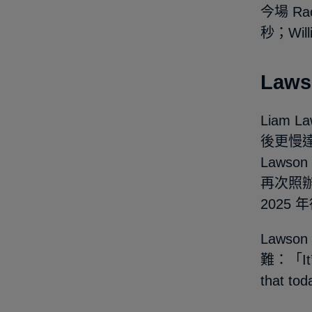
今場 Ra
秒；Wi
Law
Liam
後更慢達
Laws
再次照辦
2025 
Laws
難：「It’s 
that tod