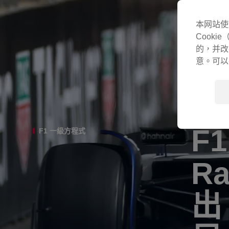
本网站使
Cook
的，并改
意。可以
F
F1 一級方程式
Ra
出