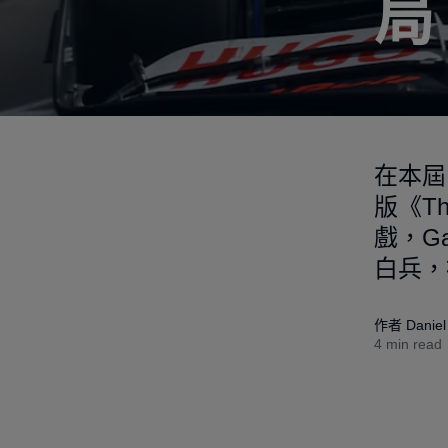
局
在本屆 
版《Th
戲，G
白兵，
作者 Danie
4 min read