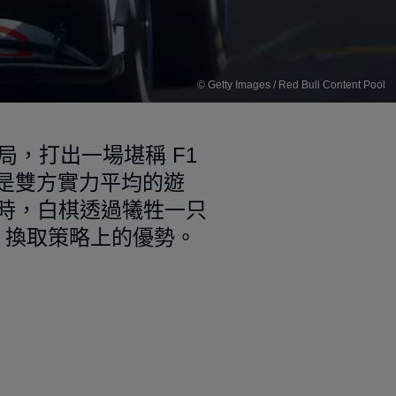
© Getty Images / Red Bull Content Pool
 精心佈局，打出一場堪稱 F1
棋原本是雙方實力平均的遊
局時，白棋透過犧牲一只
、換取策略上的優勢。