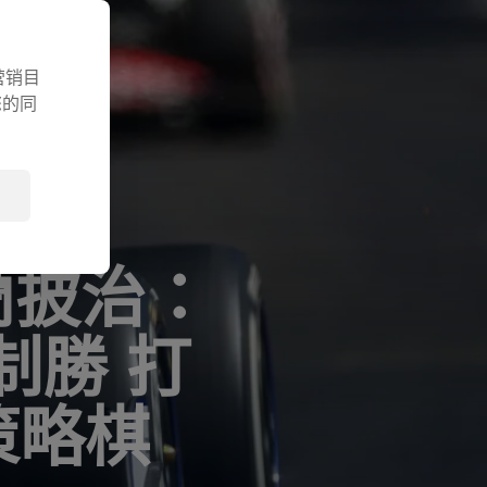
营销目
您的同
格蘭披治：
慢制勝 打
策略棋