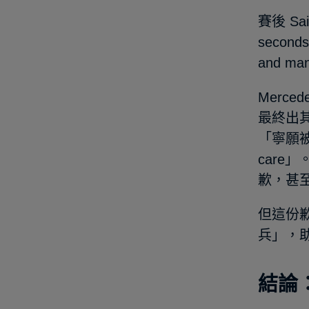
賽後 Sai
seconds 
and man
Merc
最終出其不
「寧願被罰
care」
歉，甚至
但這份歉意
兵」，助 
結論