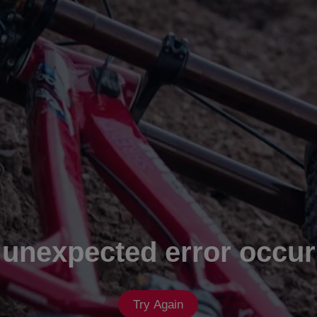
 unexpected error occur
Try Again