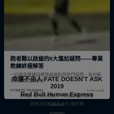
命運不由人 FATE DOESN'T ASK
2019
Red Bull Human Express
Wings for Life紀錄片 - 脊髓損傷的故事
超级马拉松选手卡尔·梅尔策
RUNNING
RUNNING