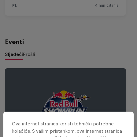
Eventi
Sljedeći
Prošli
Ova internet stranica koristi tehnički potrebne
kolačiće. S vašim pristankom, ova internet stranica