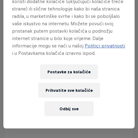
koristi dodatne kolačiće (uključujući kolačiće treće
strane) ili slične tehnologije kako bi naša stranica
radila, u marketinške svrhe i kako bi se poboljšalo
vaše iskustvo na internetu. Možete povući svoj
Red Bull Showrun Zagreb
pristanak putem postavki kolačića u podnožju
internet stranice u bilo koje vrijeme. Dalje
27 rujan 2026
informacije mogu se naći u našoj
Politici privatnosti
Red Bull Showrun Zagreb , Croatia
i u Postavkama kolačića izravno ispod.
F1
Postavke za kolačiće
Tickets available
Prihvatite sve kolačiće
prikaži sve
Odbij sve