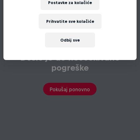
Postavke za kolačiće
Prihvatite sve kolačiće
Odbij sve
Došlo je do neočekivane
pogreške
Pokušaj ponovno