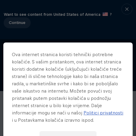
Want to see content from United States of America
?
Continue
Ova internet stranica koristi tehnički potrebne
kolačiće. S vašim pristankom, ova internet stranica
koristi dodatne kolačiće (uključujući kolačiće treće
strane) ili slične tehnologije kako bi naša stranica
radila, u marketinške svrhe i kako bi se poboljšalo
vaše iskustvo na internetu. Možete povući svoj
pristanak putem postavki kolačića u podnožju
internet stranice u bilo koje vrijeme. Dalje
informacije mogu se naći u našoj
Politici privatnosti
i u Postavkama kolačića izravno ispod.