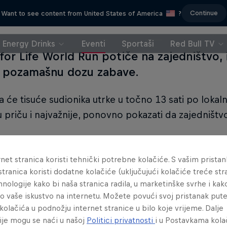
Continue
Want to see content from United States of America
?
Energy Drinks
Eventi
Sportaši
Red Bull TV
or Life World Run potiče na zajedništvo, i
 pozamašnu dozu zabave.
ja će tisuće sudionika utrke u točno 13 sati po lok
u priču i najvažnije, ponovno pokazati da zajedništ
ogu sudjelovati apsolutno svi - bez obzira na to jesu 
i koji se nikada nisu bavili trčanjem.
net stranica koristi tehnički potrebne kolačiće. S vašim prista
stranica koristi dodatne kolačiće (uključujući kolačiće treće stra
hnologije kako bi naša stranica radila, u marketinške svrhe i kak
lo vaše iskustvo na internetu. Možete povući svoj pristanak pu
kolačića u podnožju internet stranice u bilo koje vrijeme. Dalje
ije mogu se naći u našoj
Politici privatnosti
i u Postavkama kola