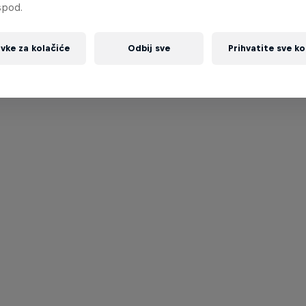
spod.
vke za kolačiće
Odbij sve
Prihvatite sve ko