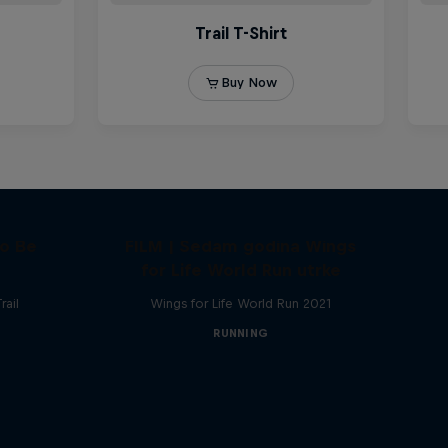
to Be
FILM | Sedam godina Wings
for Life World Run utrke
rail
Wings for Life World Run 2021
RUNNING