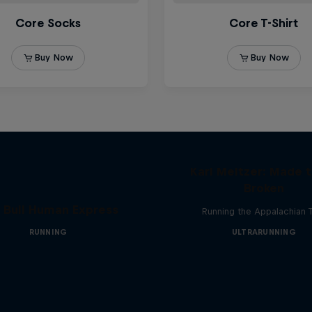
Karl Meltzer: Made 
Broken
 Bull Human Express
Running the Appalachian T
RUNNING
ULTRARUNNING