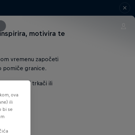
nspirira, motivira te
alnom vremenu započeti
vo pomiče granice.
li redoviti trkači ili
nkom, ova
ne) ili
o bi se
tem
čića