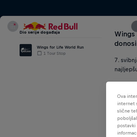
Dio serije događaja
Wings f
donosi
Wings for Life World Run
1 Tour Stop
7. svibn
najljepš
U utrci m
početnic
Ova inter
internet 
slične te
poboljša
postavki 
informac