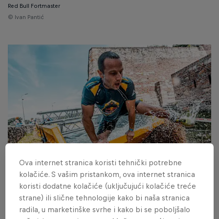
Red Bull Fortmaster
© Ivan Pantić
Ova internet stranica koristi tehnički potrebne
kolačiće. S vašim pristankom, ova internet stranica
koristi dodatne kolačiće (uključujući kolačiće treće
Red Bull Fortmaster
strane) ili slične tehnologije kako bi naša stranica
© Predrag Vučković
radila, u marketinške svrhe i kako bi se poboljšalo